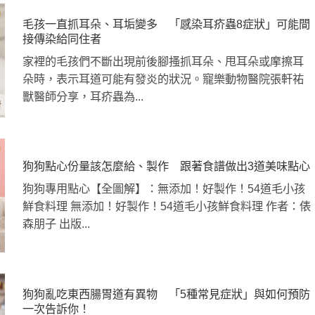
毛孩一直抓耳朵、耳垢變多 「感染耳疥蟲8症狀」可能間
接傳染給同住者
家裡的毛孩們不斷出現前後腳搔抓耳朵、甩耳朵或摩擦耳
朵時，表示耳道可能有發炎的狀況。寵樂動物醫院張軒祐
獸醫師分享，耳疥蟲為...
狗狗點心份量該怎麼給、製作 跟著食譜做出3道美味點心
狗狗專用點心【全圖解】：無添加！好製作！54道毛小孩
鮮食料理 無添加！好製作！54道毛小孩鮮食料理 作者：俵
森朋子 出版...
狗狗亂吃東西腸胃道有異物 「5種常見症狀」與如何預防
一次告訴你！