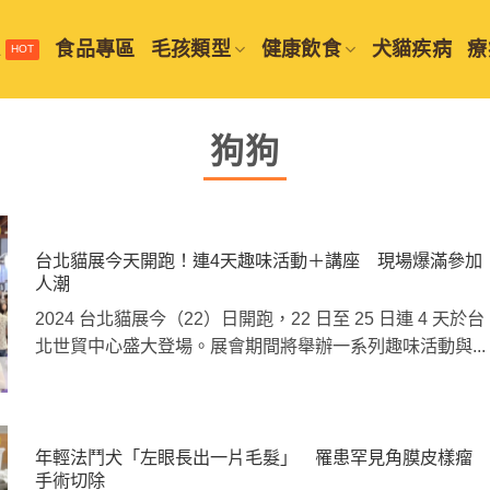
選
食品專區
毛孩類型
健康飲食
犬貓疾病
療
狗狗
台北貓展今天開跑！連4天趣味活動＋講座 現場爆滿參加
人潮
2024 台北貓展今（22）日開跑，22 日至 25 日連 4 天於台
北世貿中心盛大登場。展會期間將舉辦一系列趣味活動與...
年輕法鬥犬「左眼長出一片毛髮」 罹患罕見角膜皮樣瘤
手術切除