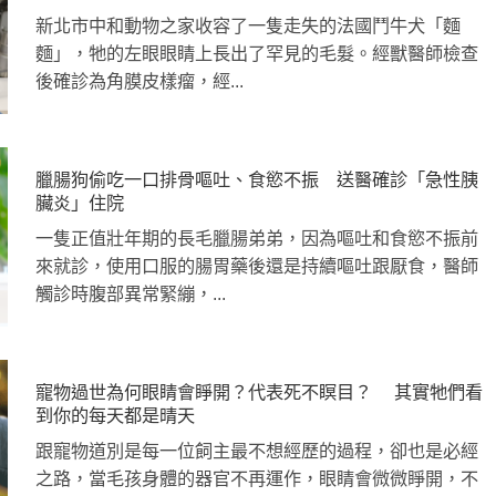
新北市中和動物之家收容了一隻走失的法國鬥牛犬「麵
麵」，牠的左眼眼睛上長出了罕見的毛髮。經獸醫師檢查
後確診為角膜皮樣瘤，經...
臘腸狗偷吃一口排骨嘔吐、食慾不振 送醫確診「急性胰
臟炎」住院
一隻正值壯年期的長毛臘腸弟弟，因為嘔吐和食慾不振前
來就診，使用口服的腸胃藥後還是持續嘔吐跟厭食，醫師
觸診時腹部異常緊繃，...
寵物過世為何眼睛會睜開？代表死不瞑目？ 其實牠們看
到你的每天都是晴天
跟寵物道別是每一位飼主最不想經歷的過程，卻也是必經
之路，當毛孩身體的器官不再運作，眼睛會微微睜開，不