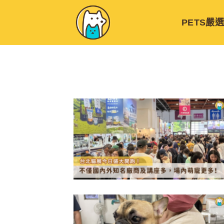
Skip
to
PETS嚴
content