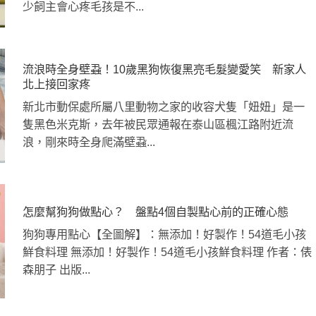
少飼主會心疼毛孩是不...
流浪時全身壁蝨！10歲黑狗恢復黑亮毛髮變愛笑 新家人
北上接回家疼
新北市動保處所屬八里動物之家的收容犬隻「妞妞」是一
隻黑色米克斯，去年被民眾通報在泰山區楓江路附近流
浪，剛來時全身爬滿壁蝨...
怎麼幫狗狗做點心？ 盤點4個自製點心前的正確心態
狗狗專用點心【全圖解】：無添加！好製作！54道毛小孩
鮮食料理 無添加！好製作！54道毛小孩鮮食料理 作者：俵
森朋子 出版...