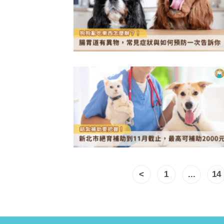
<
1
...
14