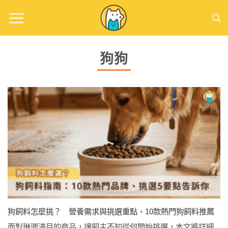
Skip
to
content
狗狗
狗飼料怎麼挑？ 營養需求與挑選重點、10款熱門狗飼料推薦
面對琳瑯滿目的商品，讓飼主不知從何開始挑選，本文將詳細