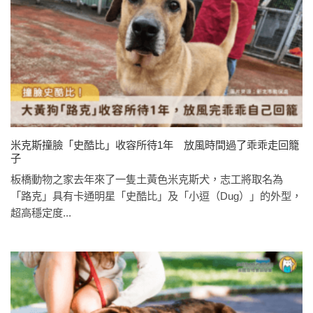
米克斯撞臉「史酷比」收容所待1年 放風時間過了乖乖走回籠
子
板橋動物之家去年來了一隻土黃色米克斯犬，志工將取名為
「路克」具有卡通明星「史酷比」及「小逗（Dug）」的外型，
超高穩定度...