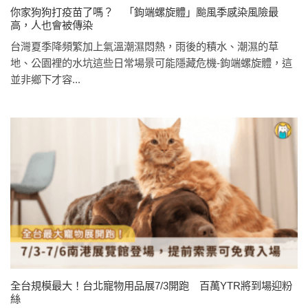
你家狗狗打疫苗了嗎？ 「鉤端螺旋體」颱風季感染風險最
高，人也會被傳染
台灣夏季降頻繁加上氣溫潮濕悶熱，雨後的積水、潮濕的草
地、公園裡的水坑這些日常場景可能隱藏危機-鉤端螺旋體，這
並非鄉下才容...
全台規模最大！台北寵物用品展7/3開跑 百萬YTR將到場迎粉
絲