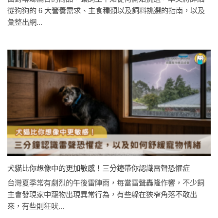
從狗狗的 6 大營養需求、主食種類以及飼料挑選的指南，以及
彙整出網...
犬貓比你想像中的更加敏感！三分鐘帶你認識雷聲恐懼症
台灣夏季常有劇烈的午後雷陣雨，每當雷聲轟隆作響，不少飼
主會發現家中寵物出現異常行為，有些躲在狹窄角落不敢出
來，有些則狂吠...