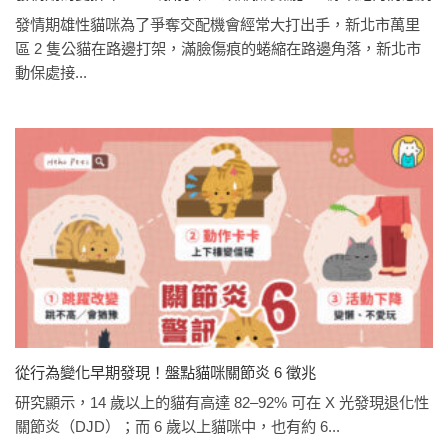
發情期雄性貓咪為了爭奪交配機會經常大打出手，新北市萬里
區 2 隻公貓在路邊打架，滿臉傷痕的蜷縮在路邊角落，新北市
動保處接...
從行為變化早期發現！盤點貓咪關節炎 6 徵兆
研究顯示，14 歲以上的貓有高達 82–92% 可在 X 光發現退化性
關節炎（DJD）；而 6 歲以上貓咪中，也有約 6...