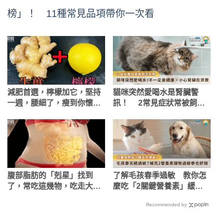
榜」！ 11種常見品項帶你一次看
PR
減肥首選，檸檬加它，堅持
貓咪突然愛喝水是腎臟警
一週，腰細了，瘦到你懷疑
訊！ 2常見症狀常被飼主
人生
忽略
PR
腹部脂肪的「剋星」找到
了解毛孩春季過敏 教你怎
了，常吃這幾物，吃走大肚
麼吃「2關鍵營養素」緩解
囊，瘦出小蠻腰
症狀
Recommended by