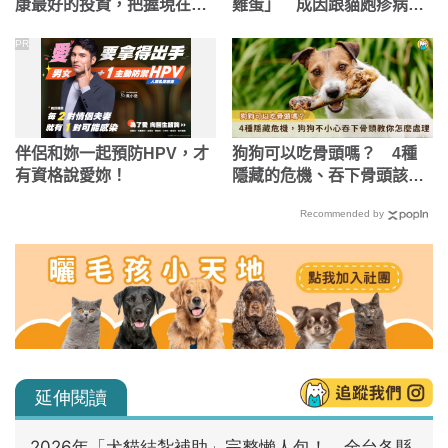
康最好的投資，把握現在不
雞蛋」 成因跟貓皰疹病毒
嫌晚！
感染有關
PR
伴侶和妳一起預防HPV，才
狗狗可以吃骨頭嗎？ 4種
有資格說愛妳！
隱藏的危機、吞下骨頭該怎
麼處理一次告訴你
Recommended by