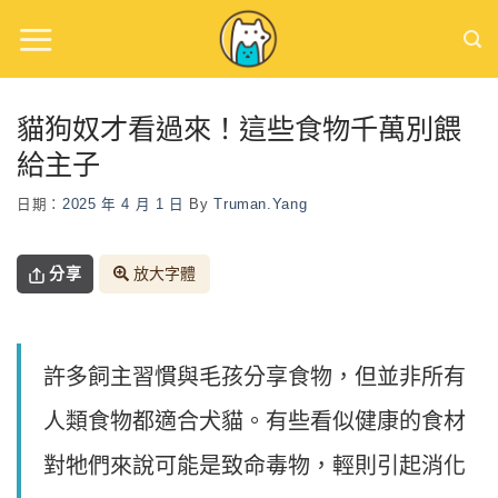
Skip
to
content
貓狗奴才看過來！這些食物千萬別餵
給主子
日期：
2025 年 4 月 1 日
By
Truman.yang
分享
放大字體
許多飼主習慣與毛孩分享食物，但並非所有
人類食物都適合犬貓。有些看似健康的食材
對牠們來說可能是致命毒物，輕則引起消化