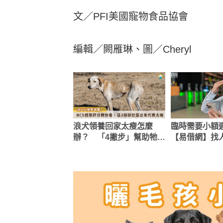
文／PFI美國寵物食品協會
編輯／闕雁琳、圖／Cheryl
PR
浪犬領養回家太瘦怎麼
臨時需要小額
辦？ 「4撇步」幫助牠們
【易借網】找
增重
快速到位