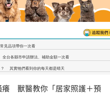
搔癢 獸醫教你「居家照護＋預