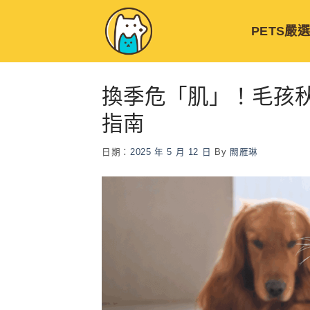
Skip
to
PETS嚴
content
換季危「肌」！毛孩
指南
日期：
2025 年 5 月 12 日
By
闕雁琳