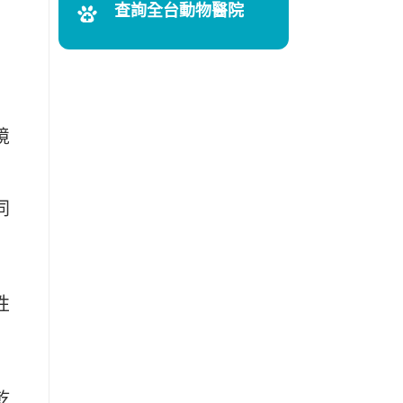
查詢全台動物醫院
境
同
性
乾