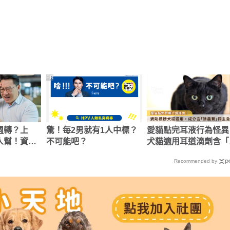
PR
週轉？上
驚！每2男就有1人中標？
愛貓點完耳液行為怪
人幫！資金
不可能吧？
犬貓適用耳道滴劑含「
蟲菊」飼主急送醫
Recommended by