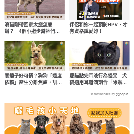
浪貓剛帶回家太瘦怎麼
伴侶和妳一起預防HPV，才
辦？ 4個小撇步幫牠們健
有資格說愛妳！
康增重
關籠子好可憐？狗狗「過度
愛貓點完耳液行為怪異 犬
依賴」產生分離焦慮，訓犬
貓適用耳道滴劑含「除蟲
師解密籠內訓練
菊」飼主急送醫
Recommended by