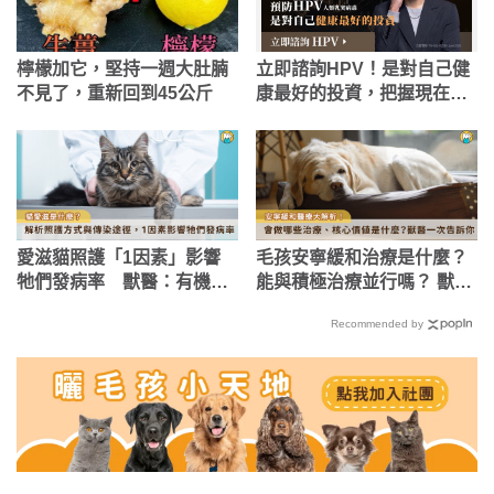
檸檬加它，堅持一週大肚腩
立即諮詢HPV！是對自己健
不見了，重新回到45公斤
康最好的投資，把握現在不
嫌晚！
愛滋貓照護「1因素」影響
毛孩安寧緩和治療是什麼？
牠們發病率 獸醫：有機會
能與積極治療並行嗎？ 獸醫
終生不發病
解答5個常見QA
Recommended by