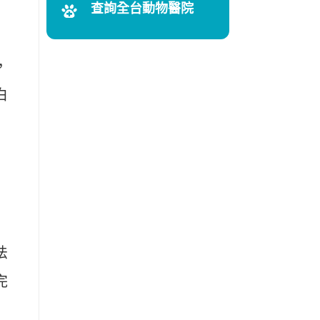
查詢全台動物醫院
，
白
法
完