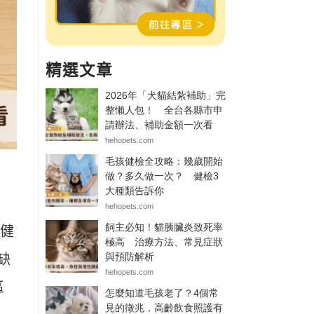
精選文章
的健
缺
區