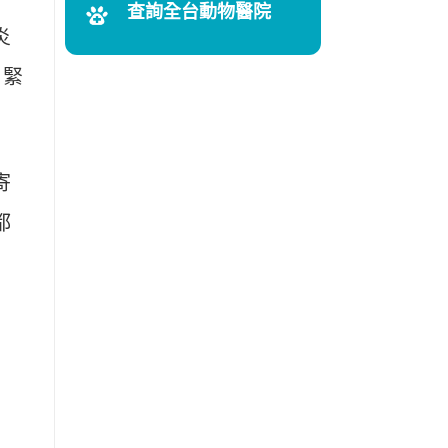
查詢全台動物醫院
炎
、緊
寄
都