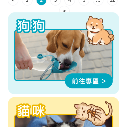
<
1
2
3
4
5
...
12
>