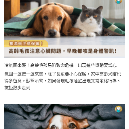
冷氣團來襲！高齡毛孩易陷致命危機 出現這些舉動要當心
氣團一波接一波來襲，除了長輩要小心保暖，家中高齡犬貓也
得多留意。獸醫示警，如果發現毛孩睡醒出現異常定格行為、
抗拒散步走到...