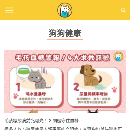
Skip
to
content
狗狗健康
毛孩糖尿病前兆曝光！ 3 關鍵守住血糖
很多人以為糖尿病是人類專屬的文明病，其實狗狗與貓咪也可