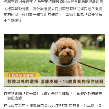
臘腸狗為何長這樣？ 解密牠們腿短原因及容易罹患的健康疾病
同樣都是短腿狗，為什麼臘腸犬特別容易有椎間盤問題？臘腸
狗的短腿，來自於一種特別的侏儒症，學術上稱為「軟骨發育
不全侏儒症」...
貴賓狗後腳「長一顆乒乓球」是惡性腫瘤！ 截肢以外的選擇
－游離皮瓣
在這篇文章中，我會藉由 Davy 狗狗的診間故事，分享以下 3