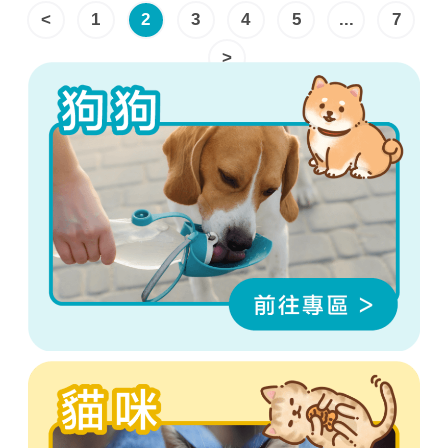
<
1
2
3
4
5
...
7
>