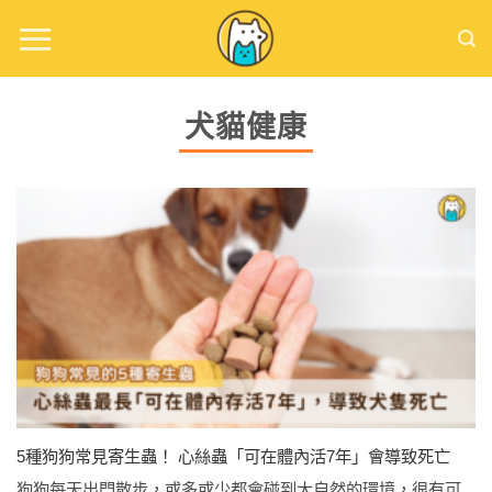
Skip
to
content
犬貓健康
5種狗狗常見寄生蟲！ 心絲蟲「可在體內活7年」會導致死亡
狗狗每天出門散步，或多或少都會碰到大自然的環境，很有可