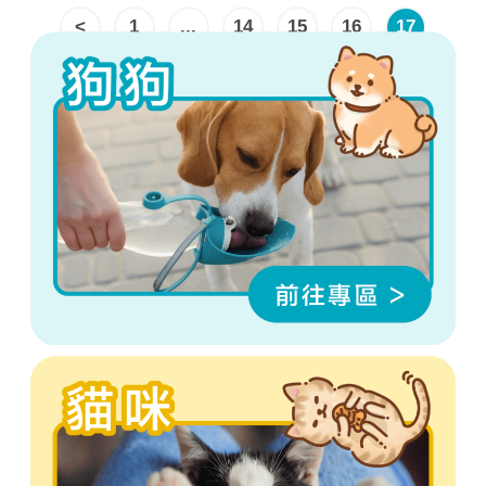
<
1
...
14
15
16
17