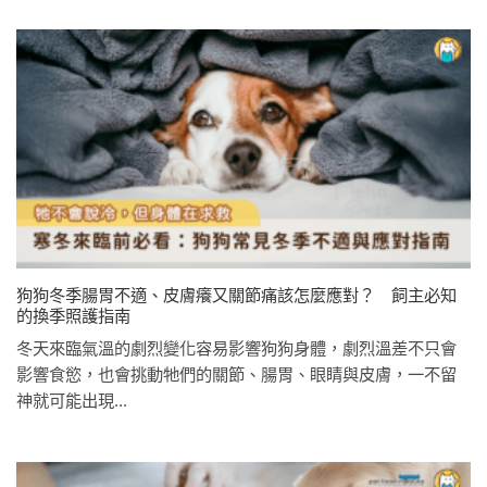
狗狗冬季腸胃不適、皮膚癢又關節痛該怎麼應對？ 飼主必知
的換季照護指南
冬天來臨氣溫的劇烈變化容易影響狗狗身體，劇烈溫差不只會
影響食慾，也會挑動牠們的關節、腸胃、眼睛與皮膚，一不留
神就可能出現...