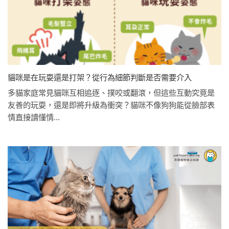
貓咪是在玩耍還是打架？從行為細節判斷是否需要介入
多貓家庭常見貓咪互相追逐、撲咬或翻滾，但這些互動究竟是
友善的玩耍，還是即將升級為衝突？貓咪不像狗狗能從臉部表
情直接讀懂情...