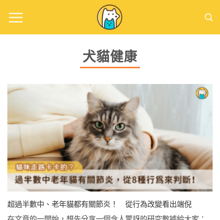
Skip
to
content
犬貓健康
超過半數中、老年貓都有關節炎！ 從行為改變看出端倪
在文章的一開始，想先分享一個令人驚訝的研究數據給大家：