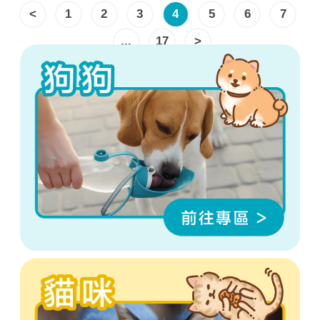
<
1
2
3
4
5
6
7
...
17
>