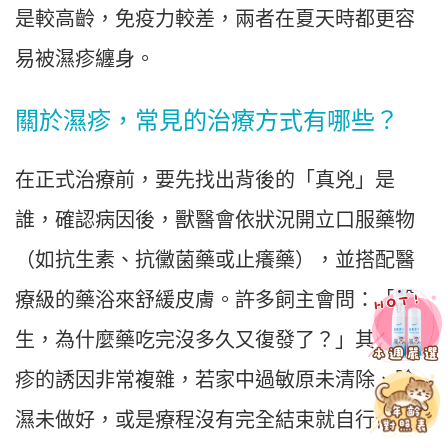
是較高齡，免疫力較差，兩者在夏天時都更容
易被濕疹纏身。
關於濕疹，常見的治療方式有哪些？
在正式治療前，要先找出背後的「真兇」是
誰，確認病因後，獸醫會依狀況開立口服藥物
（如抗生素、抗黴菌藥或止癢藥），並搭配醫
療級的藥浴來舒緩皮膚。許多飼主會問：「醫
生，為什麼藥吃完沒多久又復發了？」其實濕
疹的誘因非常複雜，若家中過敏原未清除、除
濕未做好，或是療程沒有完全結束就自行停