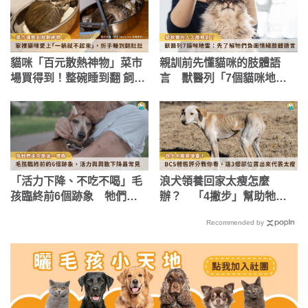
貓咪「百元散熱神物」菜市
親訓前先懂貓咪的肢體語
場買得到！整碗睡到翻 飼主
言 獸醫列「7個貓咪地
笑：一躺都不起來
雷」牠們比你想得更敏感
「活力下降、不吃不喝」毛
浪犬領養回家太瘦怎麼
孩臨終前6個跡象 牠們可
辦？ 「4撇步」幫助牠們
能正在跟你道別
增重
Recommended by