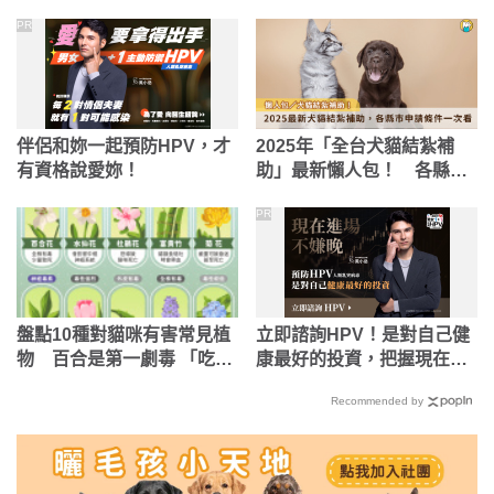
PR
伴侶和妳一起預防HPV，才
2025年「全台犬貓結紮補
有資格說愛妳！
助」最新懶人包！ 各縣市
申請辦法一次看
PR
盤點10種對貓咪有害常見植
立即諮詢HPV！是對自己健
物 百合是第一劇毒 「吃到
康最好的投資，把握現在不
一點會致命」
嫌晚！
Recommended by