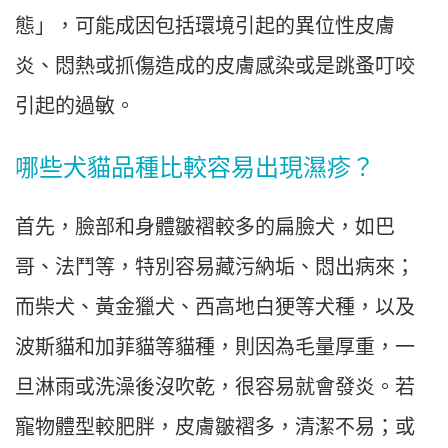
態」，可能成因包括環境引起的異位性皮膚
炎、悶熱或抓傷造成的皮膚感染或是跳蚤叮咬
引起的過敏。
哪些犬貓品種比較容易出現濕疹？
首先，臉部和身體皺褶較多的扁臉犬，如巴
哥、法鬥等，特別容易藏污納垢、悶出病來；
而柴犬、黃金獵犬、西高地白㹴等犬種，以及
波斯貓和加菲貓等貓種，則因為毛量厚重，一
旦淋雨或洗澡後沒吹乾，很容易就會發炎。若
寵物體型較肥胖，皮膚皺褶多，清潔不易；或