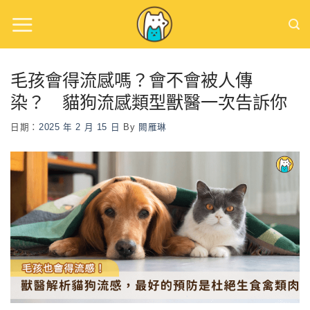
Skip
to
content
毛孩會得流感嗎？會不會被人傳
染？ 貓狗流感類型獸醫一次告訴你
日期：
2025 年 2 月 15 日
By
闕雁琳