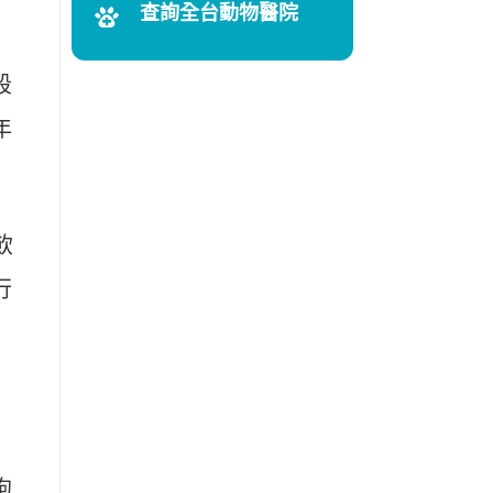
查詢全台動物醫院
段
年
飲
行
狗