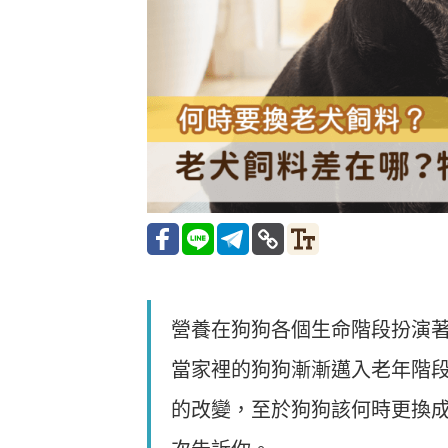
營養在狗狗各個生命階段扮演
當家裡的狗狗漸漸邁入老年階
的改變，至於狗狗該何時更換成老