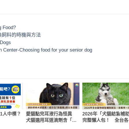
g Food?
狗狗換飼料的時機與方法
 Dogs
h Center-Choosing food for your senior dog
1人中標？
愛貓點完耳液行為怪異
2026年「犬貓結紮補
犬貓適用耳道滴劑含「除
完整懶人包！ 全台各
蟲菊」飼主急送醫
市申請辦法、補助金額