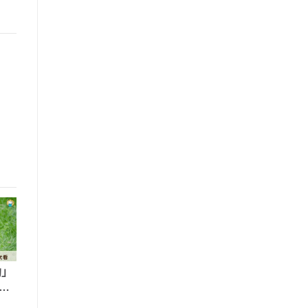
助」
縣
一