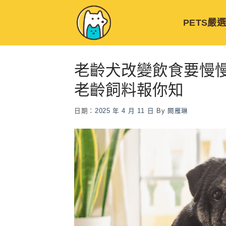
Skip
to
PETS嚴
content
老齡犬改變飲食要慢
老齡飼料報你知
日期：
2025 年 4 月 11 日
By
闕雁琳