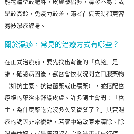
寵物體型較肥胖，皮膚皺褶多，清潔不易；或
是較高齡，免疫力較差，兩者在夏天時都更容
易被濕疹纏身。
關於濕疹，常見的治療方式有哪些？
在正式治療前，要先找出背後的「真兇」是
誰，確認病因後，獸醫會依狀況開立口服藥物
（如抗生素、抗黴菌藥或止癢藥），並搭配醫
療級的藥浴來舒緩皮膚。許多飼主會問：「醫
生，為什麼藥吃完沒多久又復發了？」其實濕
疹的誘因非常複雜，若家中過敏原未清除、除