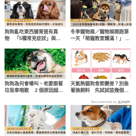
狗狗亂吃東西腸胃道有異
冬季寵物展／寵物展開跑第
物 「5種常見症狀」與如
一天「萌寵教室爆滿！」 5
何預防一次告訴你！
大精選亮點帶你逛
狗狗為何會嚎叫、老愛跟著
天氣熱貓狗食慾變差？別急
垃圾車唱歌 2 個原因超有
著換飼料 先試試這幾個方
愛
法
Recommended by