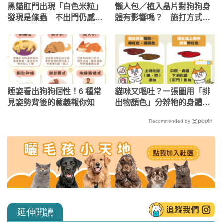
黑貓肛門出現「白色米粒」
懶人包／植入晶片對狗狗身
發現是絛蟲 不出門仍感染
體有影響嗎？ 施打方式、
原因與主人有關
費用一次看
睡姿看出狗狗個性！6 種常
貓咪又嘔吐？一張圖用「排
見姿勢背後的意義報你知
出物顏色」分辨牠的身體狀
況！
Recommended by