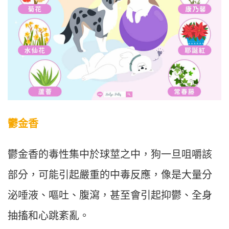
鬱金香
鬱金香的毒性集中於球莖之中，狗一旦咀嚼該
部分，可能引起嚴重的中毒反應，像是大量分
泌唾液、嘔吐、腹瀉，甚至會引起抑鬱、全身
抽搐和心跳紊亂。