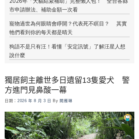
獨居飼主離世多日遺留13隻愛犬 警
方進門見鼻酸一幕
日期：
2026 年 8 月 3 日
By
闕雁琳