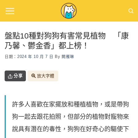
Skip
to
content
盤點10種對狗狗有害常見植物 「康
乃馨、鬱金香」都上榜！
日期：
2024 年 10 月 7 日
By
闕雁琳
分享
放大字體
許多人喜歡在家擺放和種植植物，或是帶狗
狗一起去跟花拍照，但部分的植物對寵物來
說具有潛在的毒性，狗狗在好奇心的驅使下