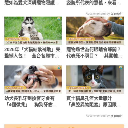
慧如為愛犬深耕寵物照護領
姿勢所代表的意義，來看你
域：牠教會我什麼是愛
家屬於哪一種
Recommended by
2026年「犬貓結紮補助」完
寵物過世為何眼睛會睜開？
整懶人包！ 全台各縣市申
代表死不瞑目？ 其實牠們
請辦法、補助金額一次看
看到你的每天都是晴天
幼犬長乳牙到換恆牙會有
賓士貓鼻孔流大量膿汁
「4個徵兆」 狗狗牙齒照
「鼻腔異物阻塞」原因跟愛
護指南
咬娃娃有關！
Recommended by