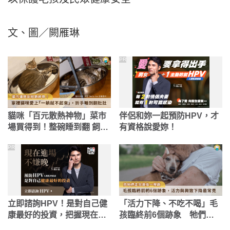
文、圖／闕雁琳
PR
貓咪「百元散熱神物」菜市
伴侶和妳一起預防HPV，才
場買得到！整碗睡到翻 飼主
有資格說愛妳！
笑：一躺都不起來
PR
立即諮詢HPV！是對自己健
「活力下降、不吃不喝」毛
康最好的投資，把握現在不
孩臨終前6個跡象 牠們可
嫌晚！
能正在跟你道別