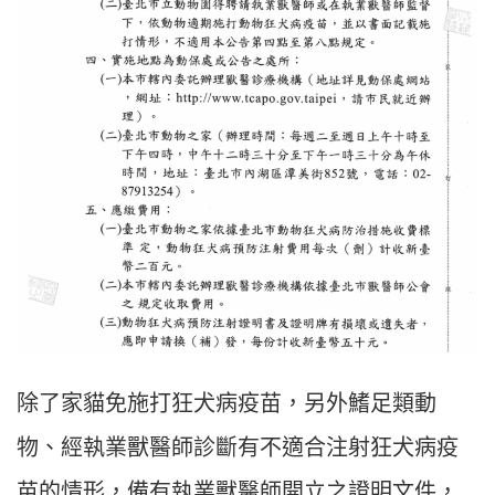
除了家貓免施打狂犬病疫苗，另外鰭足類動
物、經執業獸醫師診斷有不適合注射狂犬病疫
苗的情形，備有執業獸醫師開立之證明文件，