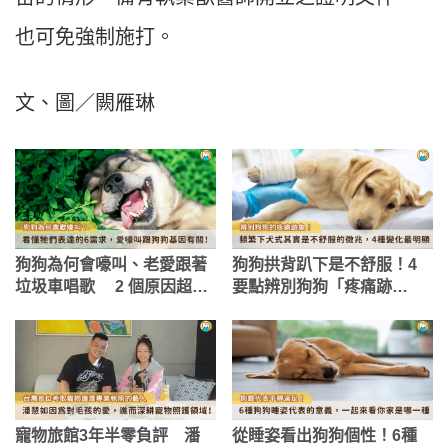
也可免強制施打。
文、圖／闕雁琳
狗狗為何會嚎叫、老愛跟著
狗狗拱背趴下是不舒服！4
垃圾車唱歌 2 個原因超有
要點辨別狗狗「疼痛跡
愛
象」 牠們可能在忍痛
寵物旅館3年半零負評 潘
從睡姿看出狗狗個性！6種