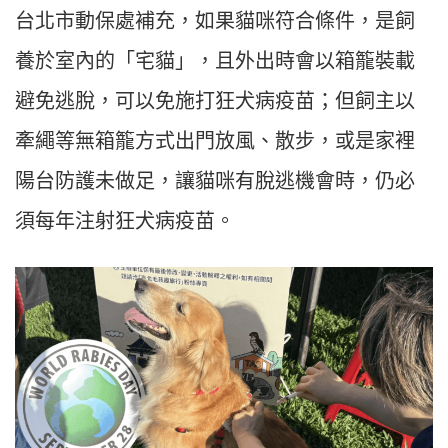
台北市動保處補充，如果貓咪符合條件，是飼
養於室內的「宅貓」，且外出時會以箱籠裝載
避免逃脫，可以免施打狂犬病疫苗；但飼主以
牽繩等無箱籠方式出門放風、散步，或是家裡
陽台防護未做足，讓貓咪有脫逃機會時，仍必
須每年注射狂犬病疫苗。