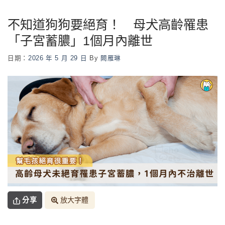
不知道狗狗要絕育！ 母犬高齡罹患
「子宮蓄膿」1個月內離世
日期：
2026 年 5 月 29 日
By
闕雁琳
分享
放大字體