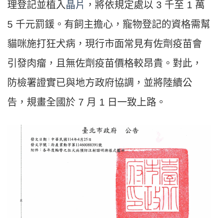
理登記並植入
晶片
，將依規定處以 3 千至 1 萬
5 千元罰鍰。有飼主擔心，寵物登記的資格需幫
貓咪施打狂犬病，現行市面常見有佐劑疫苗會
引發肉瘤，且無佐劑疫苗價格較昂貴。對此，
防檢署證實已與地方政府協調，並將陸續公
告，規畫全國於 7 月 1 日一致上路。