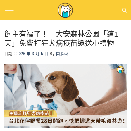
Skip
to
content
飼主有福了！ 大安森林公園「這1
天」免費打狂犬病疫苗還送小禮物
日期：
2026 年 3 月 5 日
By
闕雁琳