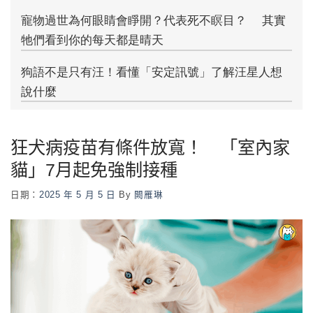
狂犬病疫苗有條件放寬！ 「室內家
貓」7月起免強制接種
日期：
2025 年 5 月 5 日
By
闕雁琳